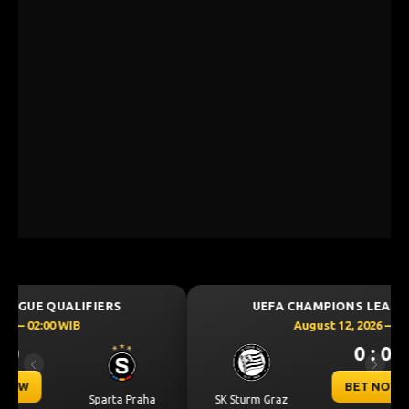
UEFA CHAMPIONS LEAGUE QUALIFIERS
August 12, 2026 — 01:30 WIB
0 : 0
Previous
Next
BET NOW
SK Sturm Graz
Fenerbahce