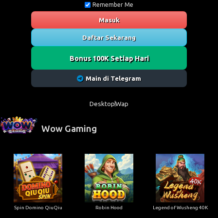
Remember Me
Masuk
Daftar Sekarang
Bonus 100K Setiap Hari
Main di Telegram
Desktop
Wap
Wow Gaming
Spin Domino QiuQiu
Robin Hood
Legend of Wusheng 40K