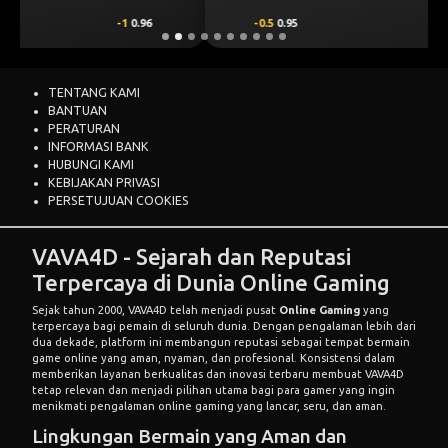
-0.5
0.95
0.5
0.87
TENTANG KAMI
BANTUAN
PERATURAN
INFORMASI BANK
HUBUNGI KAMI
KEBIJAKAN PRIVASI
PERSETUJUAN COOKIES
VAVA4D - Sejarah dan Reputasi
Terpercaya di Dunia Online Gaming
Sejak tahun 2000,
VAVA4D
telah menjadi pusat
Online Gaming
yang
terpercaya bagi pemain di seluruh dunia. Dengan pengalaman lebih dari
dua dekade, platform ini membangun reputasi sebagai tempat bermain
game online yang aman, nyaman, dan profesional. Konsistensi dalam
memberikan layanan berkualitas dan inovasi terbaru membuat VAVA4D
tetap relevan dan menjadi pilihan utama bagi para gamer yang ingin
menikmati pengalaman online gaming yang lancar, seru, dan aman.
Lingkungan Bermain yang Aman dan