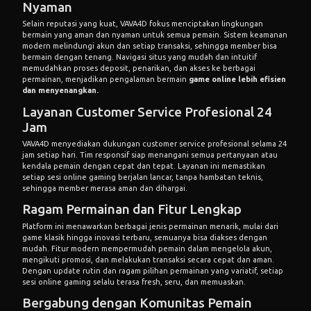
Nyaman
Selain reputasi yang kuat,
VAVA4D
fokus menciptakan lingkungan
bermain yang aman dan nyaman untuk semua pemain. Sistem keamanan
modern melindungi akun dan setiap transaksi, sehingga member bisa
bermain dengan tenang. Navigasi situs yang mudah dan intuitif
memudahkan proses deposit, penarikan, dan akses ke berbagai
permainan, menjadikan pengalaman bermain
game online lebih efisien
dan menyenangkan.
Layanan Customer Service Profesional 24
Jam
VAVA4D
menyediakan dukungan customer service profesional selama 24
jam setiap hari. Tim responsif siap menangani semua pertanyaan atau
kendala pemain dengan cepat dan tepat. Layanan ini memastikan
setiap sesi online gaming berjalan lancar, tanpa hambatan teknis,
sehingga member merasa aman dan dihargai.
Ragam Permainan dan Fitur Lengkap
Platform ini menawarkan berbagai jenis permainan menarik, mulai dari
game klasik hingga inovasi terbaru, semuanya bisa diakses dengan
mudah. Fitur modern mempermudah pemain dalam mengelola akun,
mengikuti promosi, dan melakukan transaksi secara cepat dan aman.
Dengan update rutin dan ragam pilihan permainan yang variatif, setiap
sesi online gaming selalu terasa fresh, seru, dan memuaskan.
Bergabung dengan Komunitas Pemain