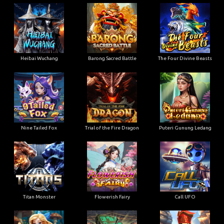
Heibai Wuchang
Barong Sacred Battle
The Four Divine Beasts
Nine Tailed Fox
Trial of the Fire Dragon
Puteri Gunung Ledang
Titan Monster
Flowerish Fairy
Call UFO