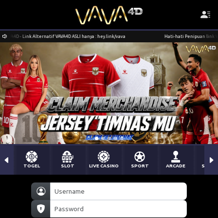
 - Link Alternatif VAVA4D ASLI hanya : hey.link/vava
Hati-hati Penipuan link VAVA4D - 
TOGEL
SLOT
LIVE CASINO
SPORT
ARCADE
SABU