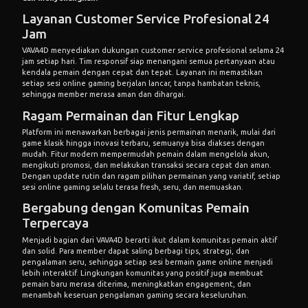
Layanan Customer Service Profesional 24
Jam
VAVA4D
menyediakan dukungan customer service profesional selama 24
jam setiap hari. Tim responsif siap menangani semua pertanyaan atau
kendala pemain dengan cepat dan tepat. Layanan ini memastikan
setiap sesi online gaming berjalan lancar, tanpa hambatan teknis,
sehingga member merasa aman dan dihargai.
Ragam Permainan dan Fitur Lengkap
Platform ini menawarkan berbagai jenis permainan menarik, mulai dari
game klasik hingga inovasi terbaru, semuanya bisa diakses dengan
mudah. Fitur modern mempermudah pemain dalam mengelola akun,
mengikuti promosi, dan melakukan transaksi secara cepat dan aman.
Dengan update rutin dan ragam pilihan permainan yang variatif, setiap
sesi online gaming selalu terasa fresh, seru, dan memuaskan.
Bergabung dengan Komunitas Pemain
Terpercaya
Menjadi bagian dari
VAVA4D
berarti ikut dalam komunitas pemain aktif
dan solid. Para member dapat saling berbagi tips, strategi, dan
pengalaman seru, sehingga setiap sesi bermain game online menjadi
lebih interaktif. Lingkungan komunitas yang positif juga membuat
pemain baru merasa diterima, meningkatkan engagement, dan
menambah keseruan pengalaman gaming secara keseluruhan.