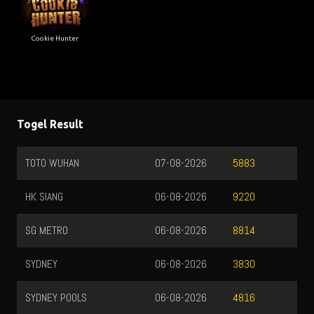
Cookie Hunter
Togel Result
HONGKONG
06-08-2026
3634