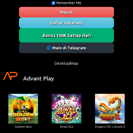
Remember Me
Masuk
Daftar Sekarang
Bonus 100K Setiap Hari
Main di Telegram
Desktop
Wap
Advant Play
Golden Shot
Royal Ace
Dragon Chi's Quest 2