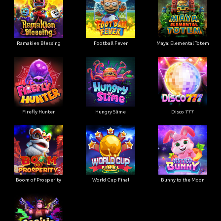
Ramakien Blessing
Football Fever
Maya: Elemental Totem
Firefly Hunter
Hungry Slime
Disco 777
Boom of Prosperity
World Cup Final
Bunny to the Moon