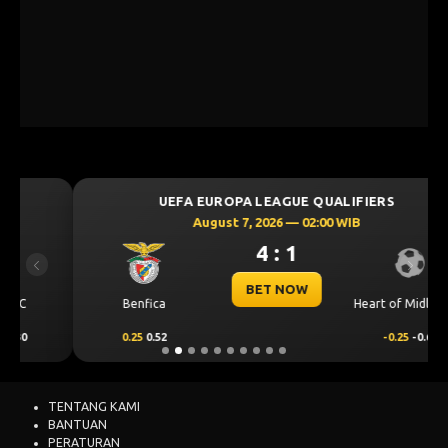
UEFA EUROPA LEAGUE QUALIFIERS
August 7, 2026 — 02:00 WIB
4 : 1
Previous
Next
BET NOW
Benfica
Heart of Midlothian
0.25
0.52
-0.25
-0.64
TENTANG KAMI
BANTUAN
PERATURAN