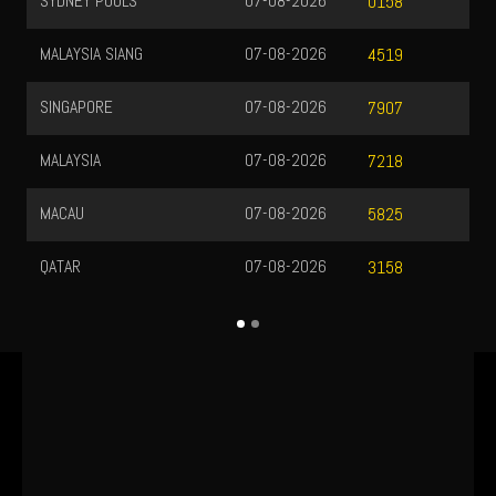
SYDNEY POOLS
07-08-2026
0158
MALAYSIA SIANG
07-08-2026
4519
SINGAPORE
07-08-2026
7907
MALAYSIA
07-08-2026
7218
MACAU
07-08-2026
5825
QATAR
07-08-2026
3158