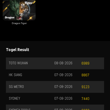
Dragon Tiger
Togel Result
TOTO WUHAN
08-08-2026
6989
HK SIANG
07-08-2026
8867
SG METRO
07-08-2026
9123
SYDNEY
07-08-2026
7440