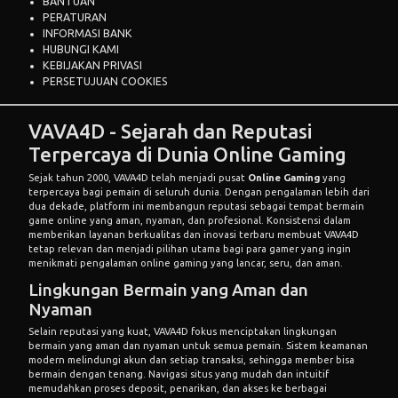
BANTUAN
PERATURAN
INFORMASI BANK
HUBUNGI KAMI
KEBIJAKAN PRIVASI
PERSETUJUAN COOKIES
VAVA4D - Sejarah dan Reputasi
Terpercaya di Dunia Online Gaming
Sejak tahun 2000,
VAVA4D
telah menjadi pusat
Online Gaming
yang
terpercaya bagi pemain di seluruh dunia. Dengan pengalaman lebih dari
dua dekade, platform ini membangun reputasi sebagai tempat bermain
game online yang aman, nyaman, dan profesional. Konsistensi dalam
memberikan layanan berkualitas dan inovasi terbaru membuat VAVA4D
tetap relevan dan menjadi pilihan utama bagi para gamer yang ingin
menikmati pengalaman online gaming yang lancar, seru, dan aman.
Lingkungan Bermain yang Aman dan
Nyaman
Selain reputasi yang kuat,
VAVA4D
fokus menciptakan lingkungan
bermain yang aman dan nyaman untuk semua pemain. Sistem keamanan
modern melindungi akun dan setiap transaksi, sehingga member bisa
bermain dengan tenang. Navigasi situs yang mudah dan intuitif
memudahkan proses deposit, penarikan, dan akses ke berbagai