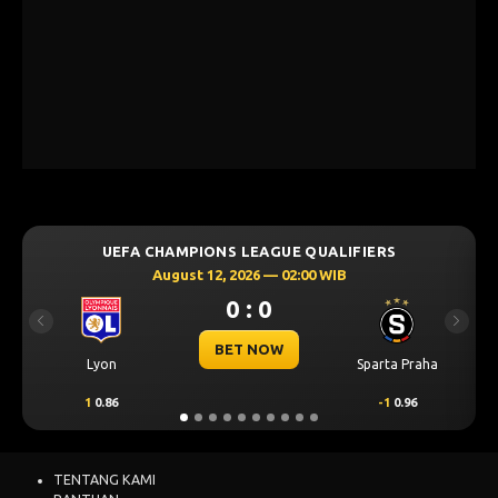
LEAGUE QUALIFIERS
UEFA CHAMPIONS LEAGU
26 — 02:00 WIB
August 12, 2026 — 0
: 0
0 : 0
Previous
Next
 NOW
BET NOW
Sparta Praha
SK Sturm Graz
-1
0.96
-0.5
0.95
TENTANG KAMI