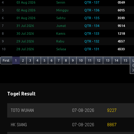
4
03 Aug 2026
Senin
QTR - 137
0569
5
02 Aug 2026
Minggu
QTR - 136
6015
6
01 Aug 2026
Sabtu
QTR - 135
3593
7
31 Jul 2026
Jumat
QTR - 134
9514
8
30 Jul 2026
Kamis
QTR - 133
1218
9
29 Jul 2026
Rabu
QTR - 132
4557
10
28 Jul 2026
Selasa
QTR - 131
6533
First
1
2
3
4
5
6
7
8
9
10
11
12
13
14
15
(
)
Togel Result
TOTO WUHAN
07-08-2026
9227
HK SIANG
07-08-2026
8867