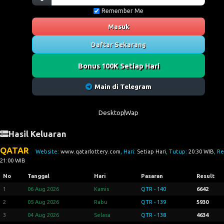
Remember Me
Masuk
Daftar Sekarang
Bonus 100K Setiap Hari
Main di Telegram
Desktop
Wap
Hasil Keluaran
QATAR
Website:
www.qatarlottery.com
, Hari:
Setiap Hari
, Tutup:
20:30 WIB
, Re
21:00 WIB
No
Tanggal
Hari
Pasaran
Result
1
06 Aug 2026
Kamis
QTR - 140
6642
2
05 Aug 2026
Rabu
QTR - 139
5930
3
04 Aug 2026
Selasa
QTR - 138
4634