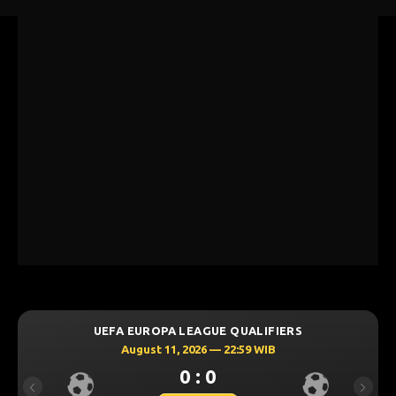
ROPA LEAGUE QUALIFIERS
SPA
st 11, 2026 — 22:59 WIB
August 16,
0 : 0
Previous
Next