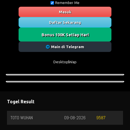
Remember Me
Masuk
Daftar Sekarang
Bonus 100K Setiap Hari
Main di Telegram
Desktop
Wap
Togel Result
TOTO WUHAN
09-08-2026
9587