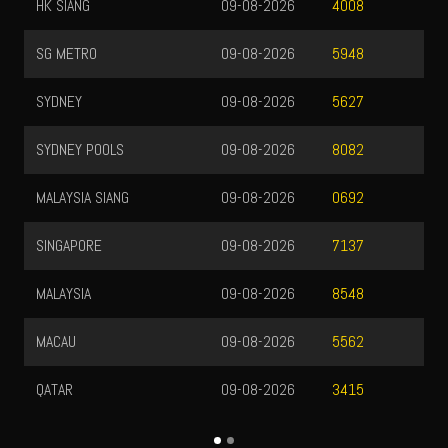
HK SIANG
09-08-2026
4008
SG METRO
09-08-2026
5948
SYDNEY
09-08-2026
5627
SYDNEY POOLS
09-08-2026
8082
MALAYSIA SIANG
09-08-2026
0692
SINGAPORE
09-08-2026
7137
MALAYSIA
09-08-2026
8548
MACAU
09-08-2026
5562
QATAR
09-08-2026
3415