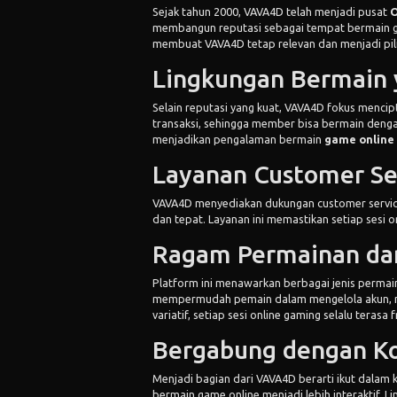
Panda Realm
Ma
Sejak tahun 2000,
VAVA4D
telah menjadi pusat
O
J
membangun reputasi sebagai tempat bermain ga
membuat VAVA4D tetap relevan dan menjadi pili
Lingkungan Bermain
Selain reputasi yang kuat,
VAVA4D
fokus mencip
transaksi, sehingga member bisa bermain denga
menjadikan pengalaman bermain
game online 
Layanan Customer Se
VAVA4D
menyediakan dukungan customer service
Sanctum of
Into 
dan tepat. Layanan ini memastikan setiap sesi 
Savannah
Ragam Permainan dan
Platform ini menawarkan berbagai jenis permain
mempermudah pemain dalam mengelola akun, men
variatif, setiap sesi online gaming selalu terasa
Bergabung dengan Ko
Menjadi bagian dari
VAVA4D
berarti ikut dalam 
bermain game online menjadi lebih interaktif