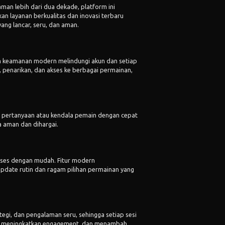
alm
Candy Bomb
man lebih dari dua dekade, platform ini
n layanan berkualitas dan inovasi terbaru
ng lancar, seru, dan aman.
m keamanan modern melindungi akun dan setiap
 penarikan, dan akses ke berbagai permainan,
a pertanyaan atau kendala pemain dengan cepat
he Evil
Meta Space
a aman dan dihargai.
akses dengan mudah. Fitur modern
date rutin dan ragam pilihan permainan yang
tegi, dan pengalaman seru, sehingga setiap sesi
ima, meningkatkan engagement, dan menambah