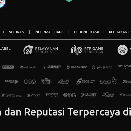
 Gambit: Zeus
Goal Rush
God's Gambit
PERATURAN
|
INFORMASI BANK
|
HUBUNGI KAMI
|
KEBIJAKAN P
loodmoon
Block Buster
Fiery Lad
Amazonia
 dan Reputasi Terpercaya d