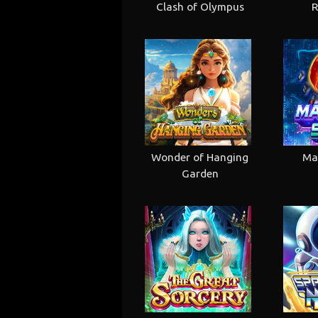
Clash of Olympus
R
Wonder of Hanging
Ma
Garden