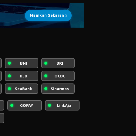
Mainkan Sekarang
BNI
BRI
rdus
Quantum Of Giza
BJB
OCBC
SeaBank
Sinarmas
GOPAY
LinkAja