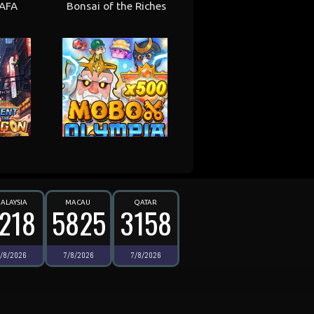
AFA
Bonsai of the Riches
 Dragon
Mobox Olympia
ALAYSIA
MACAU
QATAR
218
5825
3158
/8/2026
7/8/2026
7/8/2026
Mahjong Gold: Lion