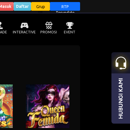
D - Link Alternatif VAVA4D ASLI hanya : hey.link/vava
Masuk
Daftar
Grup
RTP
FB
Terupdate
ADE
INTERACTIVE
PROMOSI
EVENT