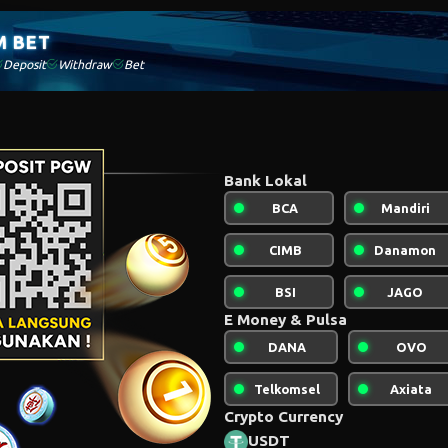
Pyramid
Poseidon
M BET
Deposit
Withdraw
Bet
Bank Lokal
BCA
Mandiri
 Wall of Meta
Buffalo Blaze
Panthera Pa
Dragon
CIMB
Danamon
BSI
JAGO
E Money & Pulsa
DANA
OVO
Telkomsel
Axiata
Crypto Currency
USDT