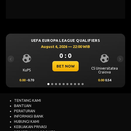
UE QUALIFIERS
UEFA EUROPA LEAGUE QU
— 22:00 WIB
August 7, 2026 — 00:00
0
0 : 0
Previous
Next
OW
BET NOW
CS Universitatea
Red Bull Salzburg
Craiova
0.00
0.54
0.75
0.59
TENTANG KAMI
BANTUAN
PERATURAN
INFORMASI BANK
HUBUNGI KAMI
KEBIJAKAN PRIVASI