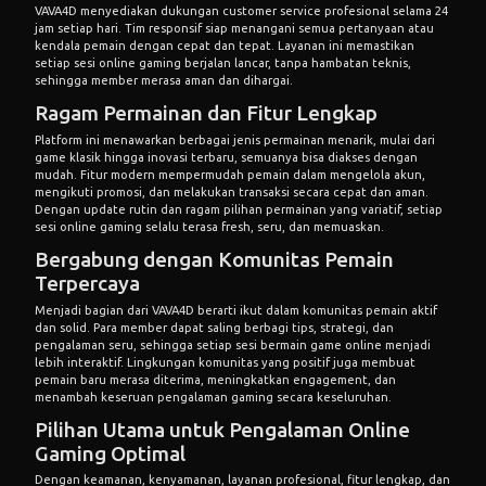
VAVA4D
menyediakan dukungan customer service profesional selama 24
jam setiap hari. Tim responsif siap menangani semua pertanyaan atau
kendala pemain dengan cepat dan tepat. Layanan ini memastikan
setiap sesi online gaming berjalan lancar, tanpa hambatan teknis,
sehingga member merasa aman dan dihargai.
Ragam Permainan dan Fitur Lengkap
Platform ini menawarkan berbagai jenis permainan menarik, mulai dari
game klasik hingga inovasi terbaru, semuanya bisa diakses dengan
mudah. Fitur modern mempermudah pemain dalam mengelola akun,
mengikuti promosi, dan melakukan transaksi secara cepat dan aman.
Dengan update rutin dan ragam pilihan permainan yang variatif, setiap
sesi online gaming selalu terasa fresh, seru, dan memuaskan.
Bergabung dengan Komunitas Pemain
Terpercaya
Menjadi bagian dari
VAVA4D
berarti ikut dalam komunitas pemain aktif
dan solid. Para member dapat saling berbagi tips, strategi, dan
pengalaman seru, sehingga setiap sesi bermain game online menjadi
lebih interaktif. Lingkungan komunitas yang positif juga membuat
pemain baru merasa diterima, meningkatkan engagement, dan
menambah keseruan pengalaman gaming secara keseluruhan.
Pilihan Utama untuk Pengalaman Online
Gaming Optimal
Dengan keamanan, kenyamanan, layanan profesional, fitur lengkap, dan