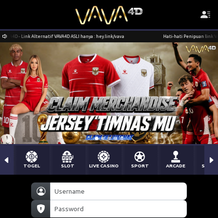
D - Link Alternatif VAVA4D ASLI hanya : hey.link/vava
Hati-hati Penipuan link VAVA4D 
TOGEL
SLOT
LIVE CASINO
SPORT
ARCADE
SABU