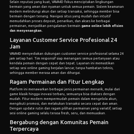
Selain reputasi yang kuat,
VAVA4D
fokus menciptakan lingkungan
bermain yang aman dan nyaman untuk semua pemain. Sistem keamanan
modern melindungi akun dan setiap transaksi, sehingga member bisa
bermain dengan tenang. Navigasi situs yang mudah dan intuitif
memudahkan proses deposit, penarikan, dan akses ke berbagai
permainan, menjadikan pengalaman bermain
game online lebih efisien
dan menyenangkan.
Layanan Customer Service Profesional 24
Jam
VAVA4D
menyediakan dukungan customer service profesional selama 24
jam setiap hari. Tim responsif siap menangani semua pertanyaan atau
kendala pemain dengan cepat dan tepat. Layanan ini memastikan
setiap sesi online gaming berjalan lancar, tanpa hambatan teknis,
sehingga member merasa aman dan dihargai.
Ragam Permainan dan Fitur Lengkap
Platform ini menawarkan berbagai jenis permainan menarik, mulai dari
game klasik hingga inovasi terbaru, semuanya bisa diakses dengan
mudah. Fitur modern mempermudah pemain dalam mengelola akun,
mengikuti promosi, dan melakukan transaksi secara cepat dan aman.
Dengan update rutin dan ragam pilihan permainan yang variatif, setiap
sesi online gaming selalu terasa fresh, seru, dan memuaskan.
Bergabung dengan Komunitas Pemain
Terpercaya