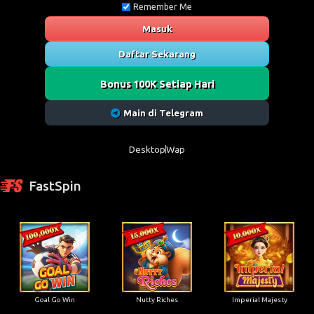
Remember Me
Masuk
Daftar Sekarang
Bonus 100K Setiap Hari
Main di Telegram
Desktop
Wap
FastSpin
Goal Go Win
Nutty Riches
Imperial Majesty