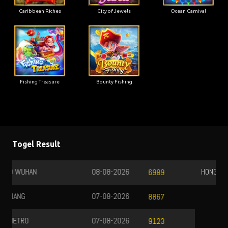
Caribbean Riches
City of Jewels
Ocean Carnival
Fishing Treasure
Bounty Fishing
Togel Result
HONGKONG
07-08-2026
9943