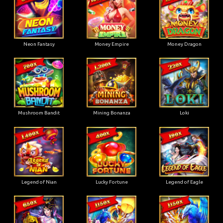
Neon Fantasy
Money Empire
Money Dragon
Mushroom Bandit
Mining Bonanza
Loki
Legend of Nian
Lucky Fortune
Legend of Eagle