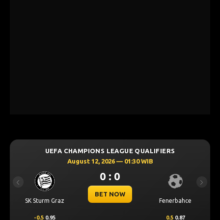
UEFA CHAMPIONS LEAGUE QUALIFIERS
August 12, 2026 — 01:30 WIB
0 : 0
Previous
Next
BET NOW
SK Sturm Graz
Fenerbahce
-0.5
0.95
0.5
0.87